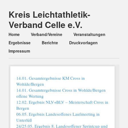
Kreis Leichtathletik-
Verband Celle e.V.
Main menu
Skip
Home
Verband/Vereine
Veranstaltungen
to
Ergebnisse
Berichte
Druckvorlagen
content
Impressum
14.01. Gesamtergebnisse KM Cross in
Wohlde/Bergen
14.01. Gesamtergebnisse Cross in Wohlde/Bergen
offene Wertung
12.02. Ergebnis NLV+BLV – Meisterschaft Cross in
Bergen
06.05. Ergebnis Landesoffenes Laufmeeting in
Unterlüß
24/25.05. Ergebnis 8. Landesoffener Sprintcup und