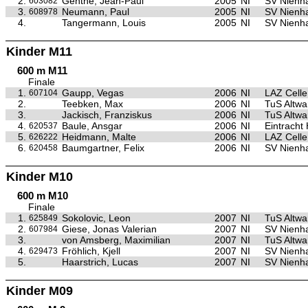
2.
Genthe, Jean-Paul
2005
NI
SV Nienh
603082
3.
Neumann, Paul
2005
NI
SV Nienh
608978
4.
Tangermann, Louis
2005
NI
SV Nienh
Kinder M11
600 m M11
Finale
1.
Gaupp, Vegas
2006
NI
LAZ Celle
607104
2.
Teebken, Max
2006
NI
TuS Altw
3.
Jackisch, Franziskus
2006
NI
TuS Altw
4.
Baule, Ansgar
2006
NI
Eintracht
620537
5.
Heidmann, Malte
2006
NI
LAZ Celle
626222
6.
Baumgartner, Felix
2006
NI
SV Nienh
620458
Kinder M10
600 m M10
Finale
1.
Sokolovic, Leon
2007
NI
TuS Altw
625849
2.
Giese, Jonas Valerian
2007
NI
SV Nienh
607984
3.
von Amsberg, Maximilian
2007
NI
TuS Altw
4.
Fröhlich, Kjell
2007
NI
SV Nienh
629473
5.
Haarstrich, Lucas
2007
NI
SV Nienh
Kinder M09