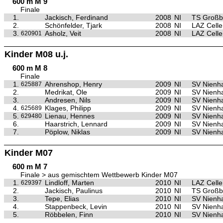
600 m M 9
Finale
1.
Jackisch, Ferdinand
2008
NI
TS Großb
2.
Schönfelder, Tjark
2008
NI
LAZ Celle
3.
Asholz, Veit
2008
NI
LAZ Celle
620901
Kinder M08 u.j.
600 m M 8
Finale
1.
Ahrenshop, Henry
2009
NI
SV Nienh
625887
2.
Medrikat, Ole
2009
NI
SV Nienh
3.
Andresen, Nils
2009
NI
SV Nienh
4.
Klages, Philipp
2009
NI
SV Nienh
625689
5.
Lienau, Hennes
2009
NI
SV Nienh
629480
6.
Haarstrich, Lennard
2009
NI
SV Nienh
7.
Pöplow, Niklas
2009
NI
SV Nienh
Kinder M07
600 m M 7
Finale > aus gemischtem Wettbewerb Kinder M07
1.
Lindloff, Marten
2010
NI
LAZ Celle
629397
2.
Jackisch, Paulinus
2010
NI
TS Großb
3.
Tepe, Elias
2010
NI
SV Nienh
4.
Stappenbeck, Levin
2010
NI
SV Nienh
5.
Röbbelen, Finn
2010
NI
SV Nienh