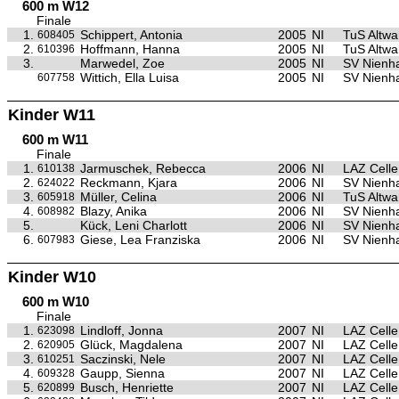
600 m W12
Finale
1.
Schippert, Antonia
2005
NI
TuS Altw
608405
2.
Hoffmann, Hanna
2005
NI
TuS Altw
610396
3.
Marwedel, Zoe
2005
NI
SV Nienh
Wittich, Ella Luisa
2005
NI
SV Nienh
607758
Kinder W11
600 m W11
Finale
1.
Jarmuschek, Rebecca
2006
NI
LAZ Celle
610138
2.
Reckmann, Kjara
2006
NI
SV Nienh
624022
3.
Müller, Celina
2006
NI
TuS Altw
605918
4.
Blazy, Anika
2006
NI
SV Nienh
608982
5.
Kück, Leni Charlott
2006
NI
SV Nienh
6.
Giese, Lea Franziska
2006
NI
SV Nienh
607983
Kinder W10
600 m W10
Finale
1.
Lindloff, Jonna
2007
NI
LAZ Celle
623098
2.
Glück, Magdalena
2007
NI
LAZ Celle
620905
3.
Saczinski, Nele
2007
NI
LAZ Celle
610251
4.
Gaupp, Sienna
2007
NI
LAZ Celle
609328
5.
Busch, Henriette
2007
NI
LAZ Celle
620899