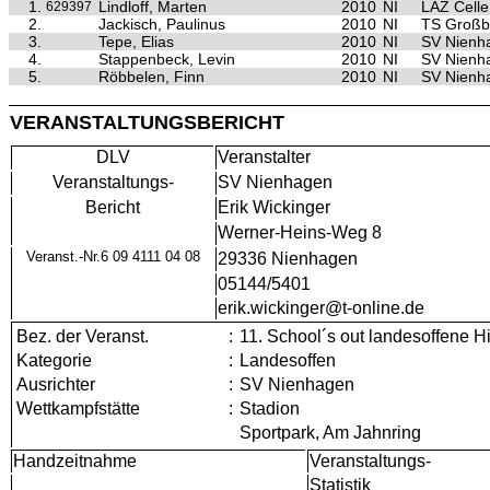
1.
Lindloff, Marten
2010
NI
LAZ Celle
629397
2.
Jackisch, Paulinus
2010
NI
TS Großb
3.
Tepe, Elias
2010
NI
SV Nienh
4.
Stappenbeck, Levin
2010
NI
SV Nienh
5.
Röbbelen, Finn
2010
NI
SV Nienh
VERANSTALTUNGSBERICHT
DLV
Veranstalter
Veranstaltungs-
SV Nienhagen
Bericht
Erik Wickinger
Werner-Heins-Weg 8
Veranst.-Nr.6 09 4111 04 08
29336 Nienhagen
05144/5401
erik.wickinger@t-online.de
Bez. der Veranst.
:
11. School´s out landesoffene H
Kategorie
:
Landesoffen
Ausrichter
:
SV Nienhagen
Wettkampfstätte
:
Stadion
Sportpark, Am Jahnring
Handzeitnahme
Veranstaltungs-
Statistik