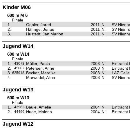
Kinder M06
600 m M 6
Finale
1.
Gebler, Jared
2011
NI
SV Nienh
2.
Hähnge, Jonas
2011
NI
SV Nienh
3.
Hustedt, Jan Marlon
2011
NI
SV Nienh
Jugend W14
600 m W14
Finale
1.
Müller, Paula
2003
NI
Eintracht
43073
2.
Petersen, Anne
2003
NI
Eintracht
45002
3.
Becker, Mareike
2003
NI
LAZ Celle
625918
4.
Marwedel, Alina
2003
NI
SV Nienh
Jugend W13
600 m W13
Finale
1.
Baule, Amelie
2004
NI
Eintracht
43982
2.
Huge, Malena
2004
NI
Eintracht
44499
Jugend W12