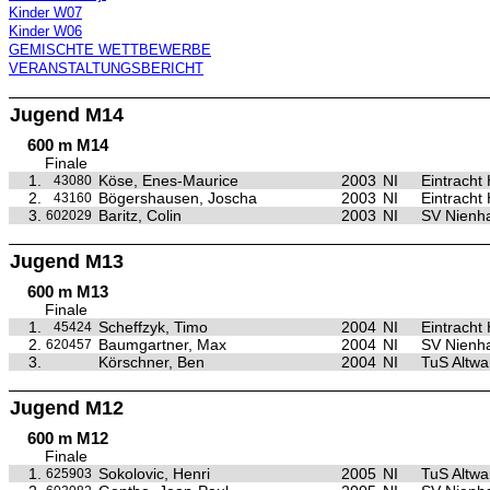
Kinder W07
Kinder W06
GEMISCHTE WETTBEWERBE
VERANSTALTUNGSBERICHT
Jugend M14
600 m M14
Finale
1.
Köse, Enes-Maurice
2003
NI
Eintracht
43080
2.
Bögershausen, Joscha
2003
NI
Eintracht
43160
3.
Baritz, Colin
2003
NI
SV Nienh
602029
Jugend M13
600 m M13
Finale
1.
Scheffzyk, Timo
2004
NI
Eintracht
45424
2.
Baumgartner, Max
2004
NI
SV Nienh
620457
3.
Körschner, Ben
2004
NI
TuS Altw
Jugend M12
600 m M12
Finale
1.
Sokolovic, Henri
2005
NI
TuS Altw
625903