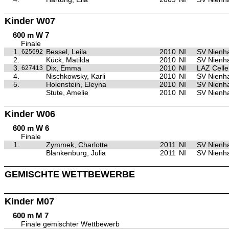
Kinder W07
600 m W 7
Finale
1.
Bessel, Leila
2010
NI
SV Nienh
625692
2.
Kück, Matilda
2010
NI
SV Nienh
3.
Dix, Emma
2010
NI
LAZ Celle
627413
4.
Nischkowsky, Karli
2010
NI
SV Nienh
5.
Holenstein, Eleyna
2010
NI
SV Nienh
Stute, Amelie
2010
NI
SV Nienh
Kinder W06
600 m W 6
Finale
1.
Zymmek, Charlotte
2011
NI
SV Nienh
Blankenburg, Julia
2011
NI
SV Nienh
GEMISCHTE WETTBEWERBE
Kinder M07
600 m M 7
Finale gemischter Wettbewerb