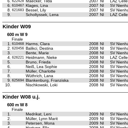
6.
Maecker, Tilda
2007
NI
LAZ Celle
622428
6.
Klages, Lina
2007
NI
SV Nienh
610467
8.
Bessel, Lily
2007
NI
SV Nienh
621683
9.
Scholtyssek, Lena
2007
NI
LAZ Celle
Kinder W09
600 m W 9
Finale
1.
Harms, Clara
2008
NI
SV Nienh
610468
2.
Balikci, Destina
2008
NI
SV Nienh
620456
3.
Bente, Marie
2008
NI
SV Nienh
4.
Heidmann, Nieke
2008
NI
LAZ Celle
626221
5.
Bruno, Frieda
2008
NI
SV Nienh
6.
Neiß, Lea Sophie
2008
NI
SV Nienh
7.
Müller, Charlotte
2008
NI
SV Nienh
8.
Wüthrich, Lana
2008
NI
SV Nienh
9.
Blankenburg, Franziska
2008
NI
SV Nienh
625694
10.
Nischkowski, Loki
2008
NI
SV Nienh
Kinder W08 u.j.
600 m W 8
Finale
1.
Medrikat, Leni
2009
NI
SV Nienh
2.
Müller, Lynn Marit
2009
NI
SV Nienh
3.
Petersen, Mona
2009
NI
SV Nienh
4.
Hartung, Ella
2009
NI
SV Nienh